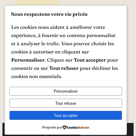
Nous respectons votre vie privée
Les cookies nous aident à améliorer votre
expérience, à fournir un contenu personnalisé
et à analyser le trafic. Vous pouvez choisir les
cookies à autoriser en cliquant sur
6,60
€
Personnaliser
. Cliquez sur
Tout accepter
pour
consentir ou sur
Tout refuser
pour décliner les
Commander le livre
cookies non essentiels.
Personnaliser
Tout refuser
Tout accepter
Propulsé par
© www.lettresclassiques.fr
Politique de confidentialité